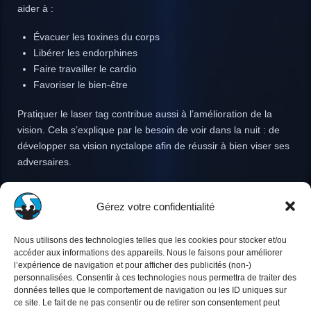
aider à :
Évacuer les toxines du corps
Libérer les endorphines
Faire travailler le cardio
Favoriser le bien-être
Pratiquer le laser tag contribue aussi à l’amélioration de la
vision. Cela s’explique par le besoin de voir dans la nuit : de
développer sa vision nyctalope afin de réussir à bien viser ses
adversaires.
Jouer régulièrement au laser game garantit également un
Gérez votre confidentialité
bénéfice optimal pour le système réflexologique.
Enfin, cette activité demeure un jeu original et convivial à
Nous utilisons des technologies telles que les cookies pour stocker et/ou
tester et à adopter à chaque événement.
accéder aux informations des appareils. Nous le faisons pour améliorer
l’expérience de navigation et pour afficher des publicités (non-)
personnalisées. Consentir à ces technologies nous permettra de traiter des
Elle assure une
expérience unique
, et des festivités
données telles que le comportement de navigation ou les ID uniques sur
inoubliables pour tous les âges.
ce site. Le fait de ne pas consentir ou de retirer son consentement peut