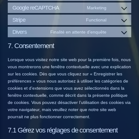
service
campaign
to
Google reCAPTCHA
Marketing
adobe-
Consent
service
fonts
to
Stripe
Functional
google-
Consent
service
fonts
to
Divers
Finalité en attente d’enquête
google-
Consent
service
recaptcha
to
stripe
7. Consentement
service
divers
Lorsque vous visitez notre site web pour la première fois, nous
vous montrerons une fenêtre contextuelle avec une explication
sur les cookies. Dès que vous cliquez sur « Enregistrer les
préférences » vous nous autorisez à utiliser les catégories de
cookies et d’extensions que vous avez sélectionnés dans la
fenêtre contextuelle, comme décrit dans la présente politique
de cookies. Vous pouvez désactiver l’utilisation des cookies via
votre navigateur, mais veuillez noter que notre site web
pourrait ne plus fonctionner correctement.
7.1 Gérez vos réglages de consentement