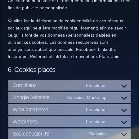
Ce contenu peut stocker et traiter certaines informations à des
fins de publicité personnalisée.
Veuillez lire la déclaration de confidentialité de ces réseaux
sociaux (qui peut être modifiée régulièrement) afin de savoir
ce qu’ils font de vos données (personnelles) traitées en
utilisant ces cookies. Les données récupérées sont
anonymisées autant que possible. Facebook, LinkedIn,
Instagram, Pinterest et TikTok se trouvent aux États-Unis.
6. Cookies placés
Complianz
Functional
Consent
to
Google Adsense
Statistics, Marketing
Consent
service
to
WooCommerce
Functional
complianz
Consent
service
to
WordPress
Functional
google-
Consent
service
adsense
to
Sourcebuster JS
Statistics
woocommerc
Consent
service