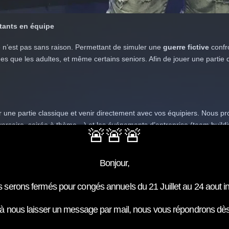
itants en équipe
e n’est pas sans raison. Permettant de simuler une
guerre fictive
confro
unes que les adultes, et même certains seniors. Afin de jouer une partie
une partie classique et venir directement avec vos équipiers. Nous p
versaire, soirée à thème…) et les événements d’entreprise (team build
🚨🚨🚨
 dans notre centre de laser game à Rueil-Malmaison ou bien dans l’endro
Bonjour,
a sécurité
 serons fermés pour congés annuels du 21 Juillet au 24 aout in
es Laser a sélectionné des
équipements de qualité
, parfaitement con
 à nous laisser un message par mail, nous vous répondrons dès
 sont systématiquement contrôlés pour garantir des
parties optimales
.