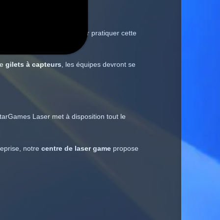
saire de mesurer 1,20 m pour pratiquer cette
de
gilets à capteurs
, les équipes devront se
StarGames Laser met à disposition tout le
reprise, notre
centre de laser game
propose