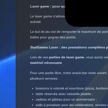
Laser game : pour qui ? Quelles sont les règles
Le laser game s’adresse
aux enfants à partir de 
activité.
Le but de jeu est de remporter le maximum de point
battre pour gagner des points.
StarGames Laser : des prestations complètes 
Lors de vos
parties de laser game
, vous aurez ce
matériel nécessaire
.
Pour une partie libre, notre snack-bar reste ouver
plusieurs services :
boissons à volonté et nourriture (pizza, bonbon
table réservée avec vaisselle jetable ;
cadeau et gâteau pour un anniversaire ;
salle à privatiser pour les célébrations, soirées