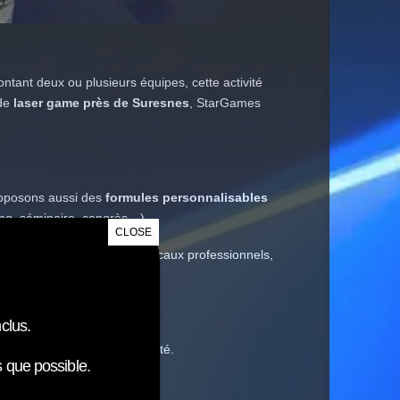
ntant deux ou plusieurs équipes, cette activité
 de
laser game près de Suresnes
, StarGames
roposons aussi des
formules personnalisables
ing, séminaire, congrès…).
CLOSE
it que vous aurez choisi : locaux professionnels,
clus.
formes aux normes de sécurité.
 que possible.