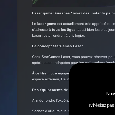
Laser game Suresnes : vivez des instants palp
Le
laser game
est actuellement très apprécié et c
s’adresse
à tous les âges
, aussi bien les plus je
Laser reste l’endroit à privilégier.
Le concept StarGames Laser
Chez StarGames Laser, vous pouvez réserver pour 
spécialement adaptées pour les célébrations (anni
À ce titre, notre équipe pourra organiser la partie
espace extérieur,
Hauts-de-Seine
, etc.
Des équipements de pointe pour le confort et l
Nous
Afin de rendre l’expérience plus réaliste, StarGam
N’hésitez pas
Sachez d’ailleurs que nos pistolets et accessoires