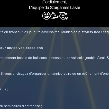
Cordialement,
 ?
L’équipe du Stargames Laser
🤩🥳🥰
6 ans
jusqu’aux adultes de 99 ans. Rappelons toutefois qu’il est néces
s en tirant sur les joueurs adversaires. Munies de
pistolets laser
et 
pour toutes vos occasions
rtainement besoin de boissons, d’encas ou de vaisselle jetable. Ainsi, 
t. Si vous envisagez d’organiser un anniversaire ou un évènement d’ent
s…) ;
 ou séminaires d’entreprise ;